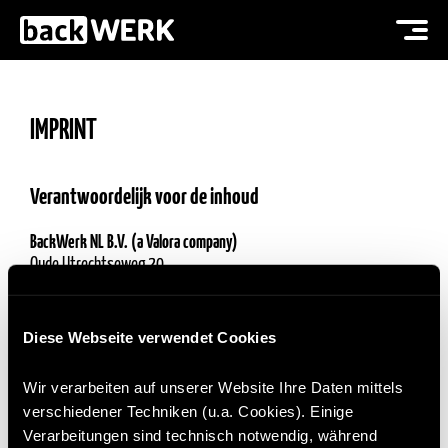
IMPRINT
Verantwoordelijk voor de inhoud
BackWerk NL B.V. (a Valora company)
Oude Utrechtseweg 20
3743 KN Baarn
Nederland
Diese Webseite verwendet Cookies
0201 – 20 189 – 0
0201 – 20 189 – 200
Wir verarbeiten auf unserer Website Ihre Daten mittels
info@back-werk.com
verschiedener Techniken (u.a. Cookies). Einige
www.back-werk.nl
Verarbeitungen sind technisch notwendig, während